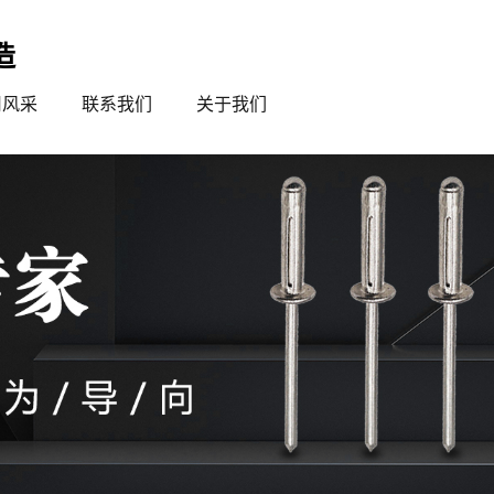
造
司风采
联系我们
关于我们